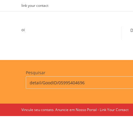
Skip
link your contact
to
content
oi
D
Pesquisar
Vincule seu contato. Anuncie em Nosso Portal - Link Your Contact