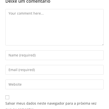
Deixe um comentário
Comment
Enter
your
name
Enter
or
your
username
email
Enter
to
address
your
comment
to
website
comment
URL
Salvar meus dados neste navegador para a próxima vez
(optional)