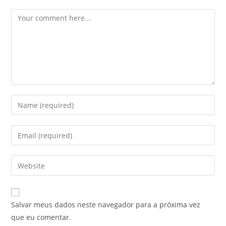
Comment
Enter
your
name
Enter
or
your
username
email
Enter
to
address
your
comment
to
website
comment
URL
Salvar meus dados neste navegador para a próxima vez
(optional)
que eu comentar.