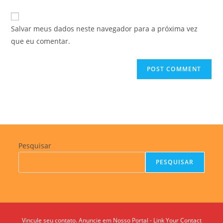
comment
to
website
comment
URL
Salvar meus dados neste navegador para a próxima vez
(optional)
que eu comentar.
Pesquisar
PESQUISAR
Vincule seu contato. Anuncie em Nosso Portal - Link Your Contact