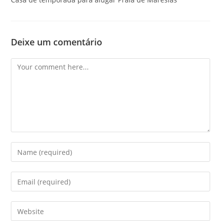
Deixe um comentário
Comment
Enter
your
name
Enter
or
your
username
email
Enter
to
address
your