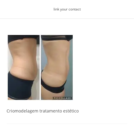
Skip
link your contact
to
content
Criomodelagem tratamento estético