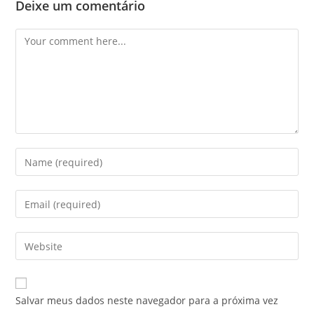
Deixe um comentário
Comment
Enter
your
name
Enter
or
your
username
email
Enter
to
address
your
comment
to
website
comment
URL
Salvar meus dados neste navegador para a próxima vez
(optional)