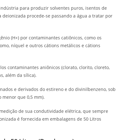
ndústria para produzir solventes puros, isentos de
a deionizada procede-se passando a água a tratar por
ogênio (H+) por contaminantes catiônicos, como os
romo, níquel e outros cátions metálicos e cátions
os contaminantes aniônicos (clorato, clorito, cloreto,
ns, além da sílica).
onados e derivados do estireno e do divinilbenzeno, sob
ro menor que 0,5 mm).
medição de sua condutividade elétrica, que sempre
ionizada é fornecida em embalagens de 50 Litros