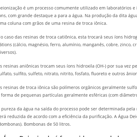
eionização é um processo comumente utilizado em laboratórios e i
ons, com grande destaque a para a água. Na produção da dita águ
ma coluna com grãos de uma resina de troca iônica.
o caso das resinas de troca catiônica, esta trocará seus íons hidr
átions (cálcio, magnésio, ferro, alumínio, manganês, cobre, zinco, c
iversos).
s resinas aniônicas trocam seus íons hidroxila (OH-) por sua vez pel
ulfato, sulfito, sulfeto, nitrato, nitrito, fosfato, fluoreto e outros ânio
s resinas de troca iônica são polímeros orgânicos geralmente sulf
 forma de pequenas partículas geralmente esféricas (com diâmet
 pureza da água na saída do processo pode ser determinada pela 
erá reduzida de acordo com a eficiência da purificação. A Água De
Bombonas). Bombonas de 50 litros.