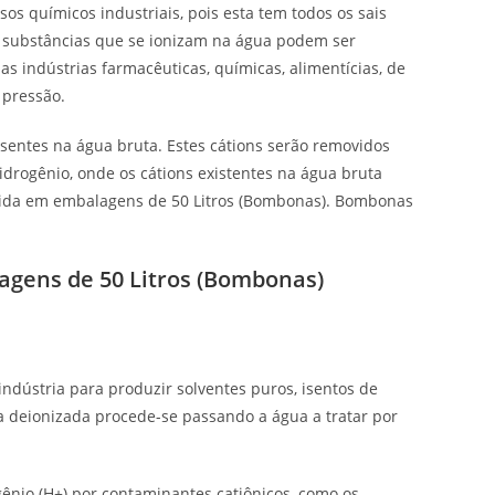
os químicos industriais, pois esta tem todos os sais
 substâncias que se ionizam na água podem ser
s indústrias farmacêuticas, químicas, alimentícias, de
 pressão.
sentes na água bruta. Estes cátions serão removidos
drogênio, onde os cátions existentes na água bruta
ecida em embalagens de 50 Litros (Bombonas). Bombonas
agens de 50 Litros (Bombonas)
ndústria para produzir solventes puros, isentos de
a deionizada procede-se passando a água a tratar por
ogênio (H+) por contaminantes catiônicos, como os