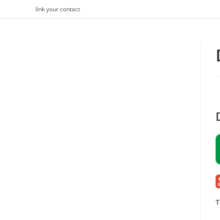
Skip
link your contact
to
content
T