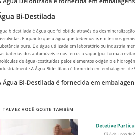
A Água Deionizada é fornecida em embalagens 
Água Bi-Destilada
gua bidestilada é água que foi obtida através da desmineralizaçã
issolvidas. Enquanto que a água que bebemos é, em termos gerais,
ubstância pura. É a água utilizada em laboratório ou industrialm
as baterias dos automóveis e nos ferros a vapor (por forma a evit
oléculas de água (costituídas pelos elementos oxigénio e hidrogén
ndustrialmente.A Água Bidestilada é fornecida em embalagens de 5
A Água Bi-Destilada é fornecida em embalagen
TALVEZ VOCÊ GOSTE TAMBÉM
Detetive Particu
8 de junho de 