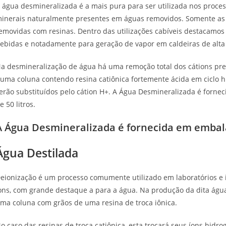
 água desmineralizada é a mais pura para ser utilizada nos process
inerais naturalmente presentes em águas removidos. Somente as
emovidas com resinas. Dentro das utilizações cabíveis destacamos a
ebidas e notadamente para geração de vapor em caldeiras de alta
a desmineralização de água há uma remoção total dos cátions pre
uma coluna contendo resina catiônica fortemente ácida em ciclo hi
erão substituídos pelo cátion H+. A Água Desmineralizada é forn
e 50 litros.
A Água Desmineralizada é fornecida em embal
Água Destilada
eionização é um processo comumente utilizado em laboratórios e i
ons, com grande destaque a para a água. Na produção da dita águ
ma coluna com grãos de uma resina de troca iônica.
o caso das resinas de troca catiônica, esta trocará seus íons hidr