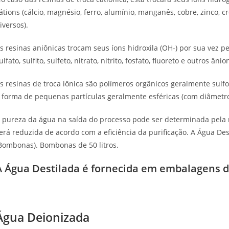
átions (cálcio, magnésio, ferro, alumínio, manganês, cobre, zinco, c
iversos).
s resinas aniônicas trocam seus íons hidroxila (OH-) por sua vez pel
ulfato, sulfito, sulfeto, nitrato, nitrito, fosfato, fluoreto e outros ânio
s resinas de troca iônica são polímeros orgânicos geralmente sulf
 forma de pequenas partículas geralmente esféricas (com diâmet
 pureza da água na saída do processo pode ser determinada pela 
erá reduzida de acordo com a eficiência da purificação. A Água De
Bombonas). Bombonas de 50 litros.
A Água Destilada é fornecida em embalagens d
Água Deionizada