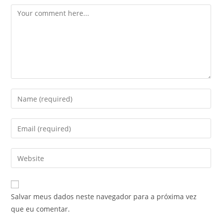
Comment
Enter
your
name
Enter
or
your
username
email
Enter
to
address
your
comment
to
website
comment
URL
Salvar meus dados neste navegador para a próxima vez
(optional)
que eu comentar.