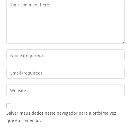
Comment
Enter
your
name
Enter
or
your
username
email
Enter
to
address
your
comment
to
website
comment
URL
Salvar meus dados neste navegador para a próxima vez
(optional)
que eu comentar.