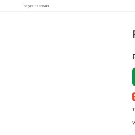
Skip
link your contact
to
content
T
W