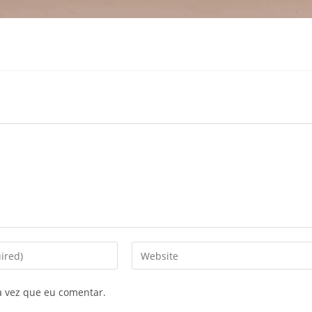
Enter
your
website
a vez que eu comentar.
URL