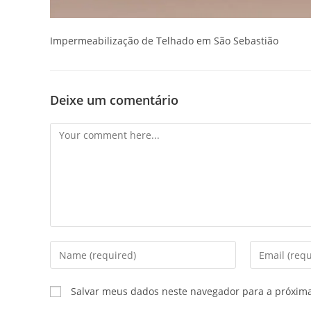
Impermeabilização de Telhado em São Sebastião
Deixe um comentário
Comment
Enter
Enter
your
your
name
email
Salvar meus dados neste navegador para a próxim
or
address