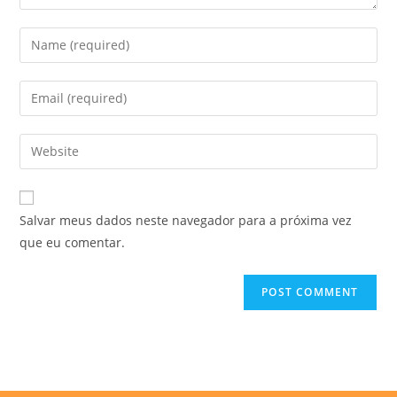
Enter
your
name
Enter
or
your
username
email
Enter
to
address
your
comment
to
website
comment
URL
Salvar meus dados neste navegador para a próxima vez
(optional)
que eu comentar.