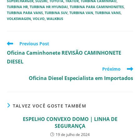
SUPERCHARGER
,
SUZUKI
,
TOYOTA
,
TRATOR
,
TURBINA CAMINHÃO
,
TURBINA HR
,
TURBINA HR HYUNDAI
,
TURBINA PARA CAMINHONETES
,
TURBINA PARA VANS
,
TURBINA SUV
,
TURBINA VAN
,
TURBINA VANS
,
VOLKSWAGEN
,
VOLVO
,
WALKBUS
Read
Previous Post
more
Oficina Caminhonete REVISÃO CAMINHONETE
articles
DIESEL
Próximo
Oficina Diesel Especialista em Importados
TALVEZ VOCÊ GOSTE TAMBÉM
ESPELHO CONVEXO DOMO | LINHA DE
SEGURANÇA
19 de julho de 2024