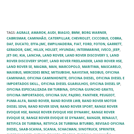
TAGS
:
AGRALE
,
AMAROK
,
AUDI
,
BIAGIO
,
BMW
,
BORG WARNER
,
CABRISMAR
,
CAMINHÃO
,
CATERPILLAR
,
CHEVROLET
,
CICCOBUS
,
COBRA
,
DAF
,
DUCATO
,
EFFA-JMC
,
EMPILHADEIRA
,
FIAT
,
FORD
,
FOTON
,
GARRETT
,
GERADOR
,
GMC
,
HILUX
,
HOLSET
,
HYUNDAI
,
INTERMARINE
,
IVECO
,
JEEP
,
JET-SKI
,
KIA
,
LANCHA
,
LAND ROVER
,
LAND ROVER DISCOVERY S
,
LAND
ROVER DISCOVERY SPORT
,
LAND ROVER FREELANDER
,
LAND ROVER HSE
,
LAND ROVER SE
,
MAGMA
,
MAN
,
MARCOPOLO
,
MARITIMA
,
MASCARELO
,
MAXIBUS
,
MERCEDES BENZ
,
MITSUBISHI
,
NAVISTAR
,
NEOBUS
,
OFICINA
CAMINHAO
,
OFICINA CAMINHONETE
,
OFICINA DIESEL
,
OFICINA DIESEL E
IMPORTADOS SKILL.
,
OFICINA DIESEL GUARULHOS
,
OFICINA DIESEL SP
,
OFICINA ESPECIALIZADA EM TURBINA
,
OFICINA GUINCHO GRATIS
,
OFICINA IMPORTADOS
,
OFICINA SUV
,
PAJERO
,
PANTHER
,
PEUGEOT
,
PUMA-ALFA
,
RAND ROVER
,
RAND ROVER LWB
,
RAND ROVER MOTOR
DIESEL SDV6
,
RAND ROVER SDV8
,
RAND ROVER SPORT
,
RANGE ROVER
EVOQUE HSE
,
RANGE ROVER EVOQUE HSE DYNAMIC
,
RANGE ROVER
EVOQUE SE
,
RANGE ROVER EVOQUE SE DYNAMIC
,
RANGER
,
RENAULT
,
RETIFICA DE TURBINA
,
RETIFICA DE TURBINA BITURBO
,
REVISAO OFICINA
DIESEL
,
SAAB-SCANIA
,
SCANIA
,
SCHACMAN
,
SINOTRUCK
,
SPRINTER
,