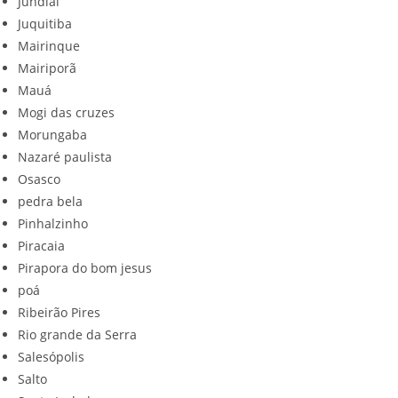
Jundiaí
Juquitiba
Mairinque
Mairiporã
Mauá
Mogi das cruzes
Morungaba
Nazaré paulista
Osasco
pedra bela
Pinhalzinho
Piracaia
Pirapora do bom jesus
poá
Ribeirão Pires
Rio grande da Serra
Salesópolis
Salto