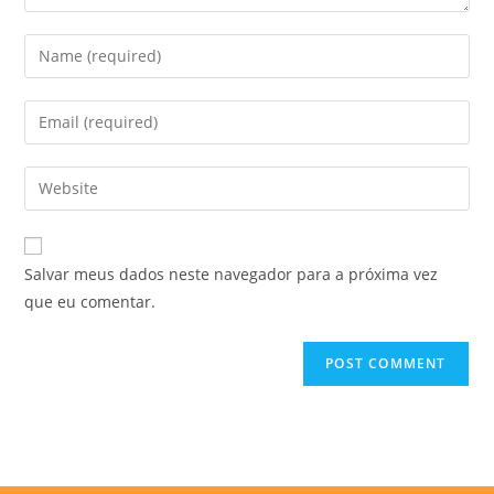
Enter
your
name
Enter
or
your
username
email
Enter
to
address
your
comment
to
website
comment
URL
Salvar meus dados neste navegador para a próxima vez
(optional)
que eu comentar.