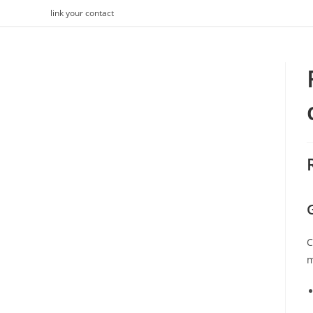
Skip
link your contact
to
content
C
m