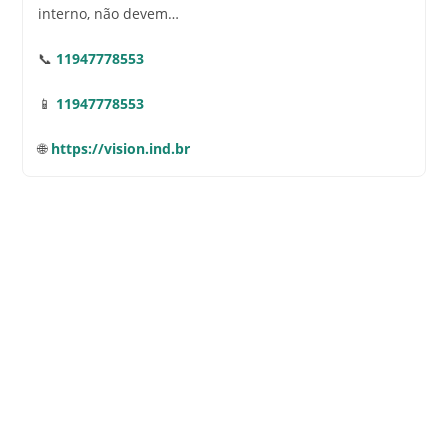
interno, não devem…
📞
11947778553
📱
11947778553
🌐
https://vision.ind.br