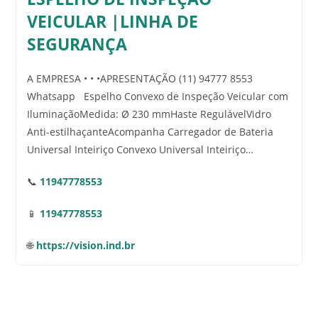
VEICULAR |LINHA DE
SEGURANÇA
A EMPRESA • • •APRESENTAÇÃO (11) 94777 8553
Whatsapp Espelho Convexo de Inspeção Veicular com
IluminaçãoMedida: Ø 230 mmHaste RegulávelVidro
Anti-estilhaçanteAcompanha Carregador de Bateria
Universal Inteiriço Convexo Universal Inteiriço…
📞
11947778553
📱
11947778553
🌐
https://vision.ind.br