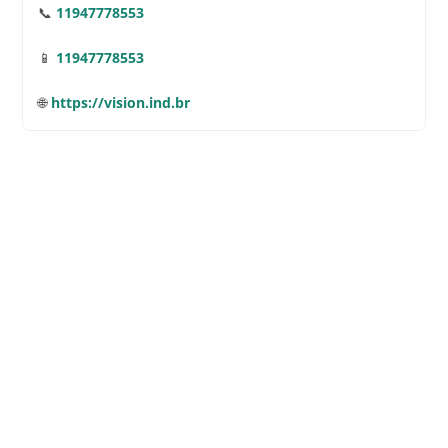
📞
11947778553
📱
11947778553
🌐
https://vision.ind.br