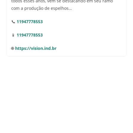
todos esses anos, vem se destacando em seu ramo
com a produção de espelhos…
📞
11947778553
📱
11947778553
🌐
https://vision.ind.br