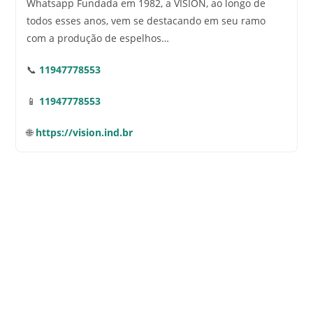
Whatsapp Fundada em 1982, a VISION, ao longo de
todos esses anos, vem se destacando em seu ramo
com a produção de espelhos…
📞
11947778553
📱
11947778553
🌐
https://vision.ind.br