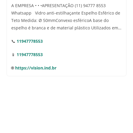
A EMPRESA • • •APRESENTAÇÃO (11) 94777 8553
Whatsapp Vidro anti-estilhaçante Espelho Esférico de
Teto Medida: Ø 50mmConvexo esféricoA base do
espelho é branca e de material plástico Utilizados em…
📞
11947778553
📱
11947778553
🌐
https://vision.ind.br