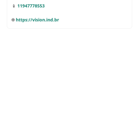
📱
11947778553
🌐
https://vision.ind.br