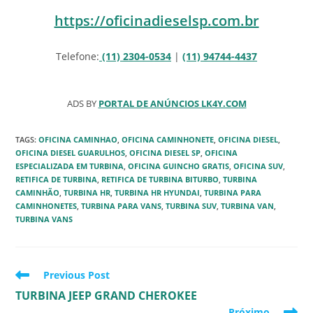
https://oficinadieselsp.com.br
Telefone:
(11) 2304-0534
|
(11) 94744-4437
ADS BY
PORTAL DE ANÚNCIOS LK4Y.COM
TAGS
:
OFICINA CAMINHAO
,
OFICINA CAMINHONETE
,
OFICINA DIESEL
,
OFICINA DIESEL GUARULHOS
,
OFICINA DIESEL SP
,
OFICINA
ESPECIALIZADA EM TURBINA
,
OFICINA GUINCHO GRATIS
,
OFICINA SUV
,
RETIFICA DE TURBINA
,
RETIFICA DE TURBINA BITURBO
,
TURBINA
CAMINHÃO
,
TURBINA HR
,
TURBINA HR HYUNDAI
,
TURBINA PARA
CAMINHONETES
,
TURBINA PARA VANS
,
TURBINA SUV
,
TURBINA VAN
,
TURBINA VANS
Read
Previous Post
more
TURBINA JEEP GRAND CHEROKEE
articles
Próximo