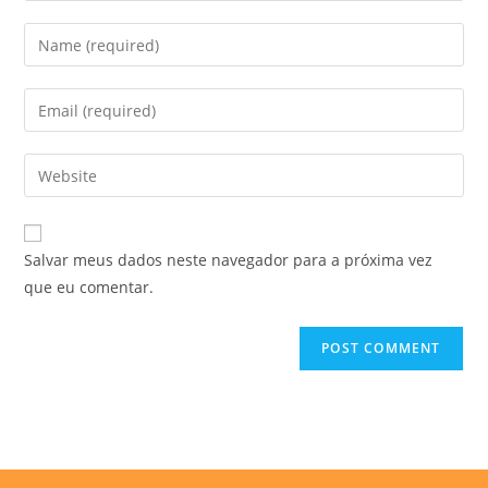
Enter
your
name
Enter
or
your
username
email
Enter
to
address
your
comment
to
website
comment
URL
Salvar meus dados neste navegador para a próxima vez
(optional)
que eu comentar.