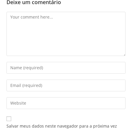
Deixe um comentário
Comment
Enter
your
name
Enter
or
your
username
email
Enter
to
address
your
comment
to
website
comment
URL
Salvar meus dados neste navegador para a próxima vez
(optional)