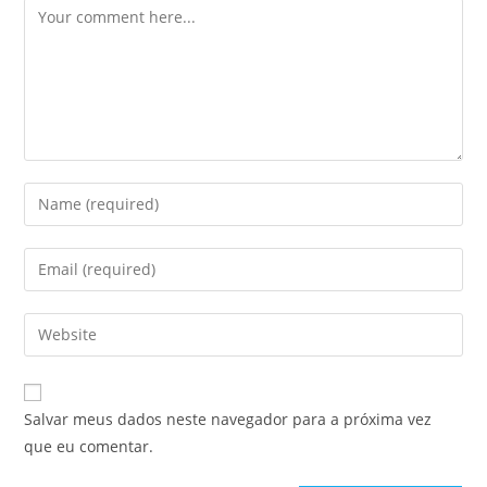
Comment
Enter
your
name
Enter
or
your
username
email
Enter
to
address
your
comment
to
website
comment
URL
Salvar meus dados neste navegador para a próxima vez
(optional)
que eu comentar.